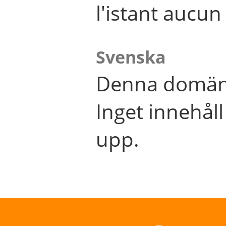
l'istant aucu
Svenska
Denna domän 
Inget innehål
upp.